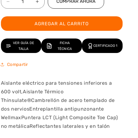
COMPRAR AHORA
Reducir
Aumentar
cantidad
cantidad
para
para
ZAPATO
ZAPATO
AGREGAR AL CARRITO
SEGURIDAD
SEGURIDAD
DEFENDER
DEFENDER
BOTA
BOTA
VER GUÍA DE
FICHA
CERTIFICADO 1
HIMALAYA
HIMALAYA
TALLA
TÉCNICA
DF
DF
850
850
Compartir
Aislante eléctrico para tensiones inferiores a 
600 volt,Aislante Térmico 
Thinsulate®Cambrellón de acero templado de 
dos nerviosEntreplantilla antipunzonante 
WellmaxPuntera LCT (Light Composite Toe Cap) 
no metálicaReflectantes laterales y en talón