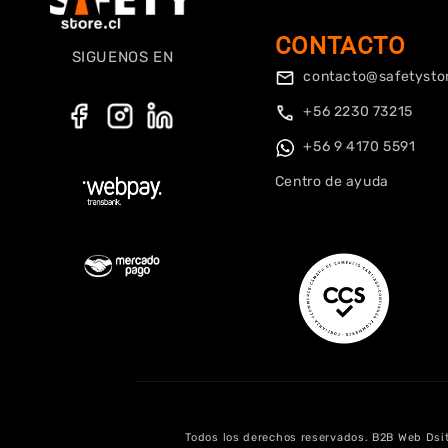
CONTACTO
SIGUENOS EN
contacto@safetystor
+56 2230 73215
+56 9 4170 5591
Centro de ayuda
Tela acorde al uso
Tela acorde
al uso , bolsillos prácticos y
reforzados, segunda compra de
este modelo.
Todos los derechos reservados. B2B Web Dsitr