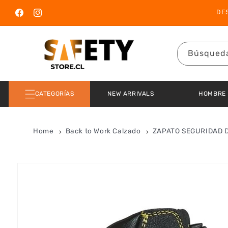
Ir directamente
DE
al contenido
Facebook
Instagram
Búsqued
CATEGORÍAS
NEW ARRIVALS
HOMBRE
Home
Back to Work Calzado
ZAPATO SEGURIDAD 
Ir directamente
a la
información
del producto