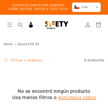
Ir directamente
DESPACHO GRATIS POR COMPRAS
al contenido
Chile
SOBRE $80.000. ENVIOS A TODO CHILE
Iniciar
Carrito
sesión
Home
Casco EVO 33
Filtrar y ordenar
0 productos
No se encontró ningún producto
Usa menos filtros o
elimínalos todos