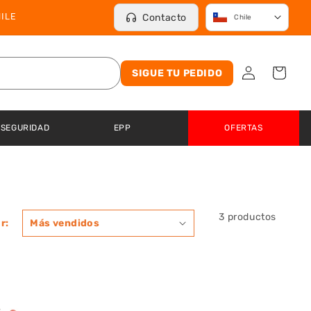
ILE
Contacto
Chile
Iniciar
Carrito
SIGUE TU PEDIDO
sesión
 SEGURIDAD
EPP
OFERTAS
3 productos
r: