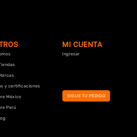
TROS
MI CUENTA
Somos
Ingresar
Tiendas
Marcas
s y certificaciones
SIGUE TU PEDIDO
ore México
ore Perú
log