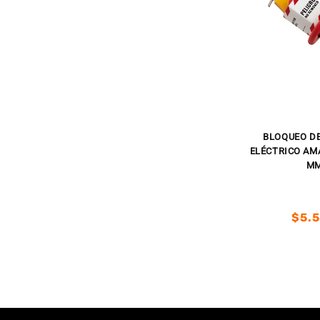
BLOQUEO D
ELÉCTRICO AMA
M
Prec
$5.
habi
Prec
Prec
habi
de
ofer