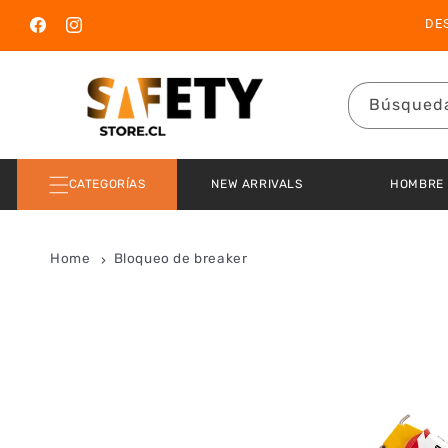
Ir directamente
DE
al contenido
Facebook
Instagram
Búsqued
CATEGORÍAS
NEW ARRIVALS
HOMBRE
Home
Bloqueo de breaker