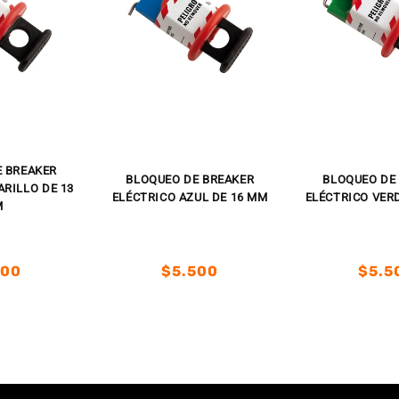
E BREAKER
BLOQUEO DE BREAKER
BLOQUEO DE
RILLO DE 13
ELÉCTRICO AZUL DE 16 MM
ELÉCTRICO VER
M
io
Precio
Prec
500
$5.500
$5.5
tual
habitual
habit
io
io
Precio
Precio
Preci
Preci
tual
habitual
de
habit
de
ta
oferta
ofert