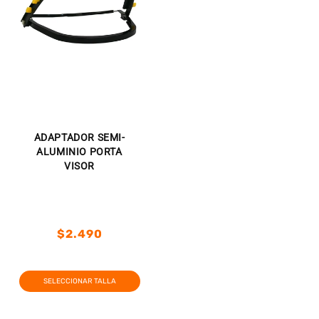
ADAPTADOR SEMI-
ALUMINIO PORTA
VISOR
Precio
$2.490
habitual
Precio
Precio
habitual
de
SELECCIONAR TALLA
oferta