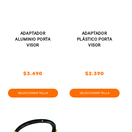
ADAPTADOR
ADAPTADOR
ALUMINIO PORTA
PLÁSTICO PORTA
VISOR
VISOR
Precio
Precio
$3.490
$2.390
habitual
habitual
Precio
Precio
Precio
Precio
habitual
de
habitual
de
SELECCIONAR TALLA
SELECCIONAR TALLA
oferta
oferta