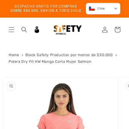
Ir directamente
DESPACHO GRATIS POR COMPRAS
al contenido
Chile
SOBRE $80.000. ENVIOS A TODO CHILE
Iniciar
Carrito
sesión
Home
Black Safety Productos por menos de $30.000
Polera Dry Fit HW Manga Corta Mujer Salmon
Ir directamente
a la
información
del producto