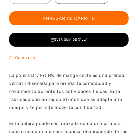
cantidad
cantidad
para
para
Polera
Polera
AGREGAR AL CARRITO
Dry
Dry
Fit
Fit
HW
HW
VER GUÍA DE TALLA
Manga
Manga
Corta
Corta
Mujer
Mujer
Compartir
Salmon
Salmon
La polera Dry Fit HW de manga corta es una prenda 
versátil diseñada para brindarte comodidad y 
rendimiento durante tus actividades físicas. Está 
fabricada con un tejido Stretch que se adapta a tu 
cuerpo y te permite moverte con libertad.

Esta polera puede ser utilizada como una primera 
capa o como una polera técnica, dependiendo de tus 