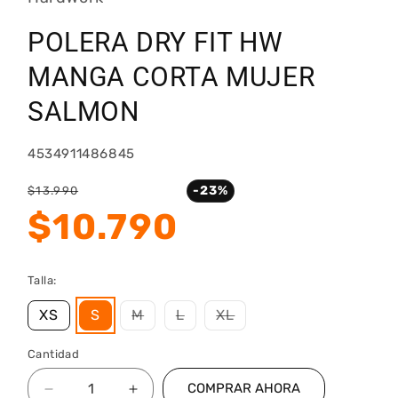
POLERA DRY FIT HW
MANGA CORTA MUJER
SALMON
SKU:
4534911486845
Precio
Precio
-23%
$13.990
habitual
de
$10.790
oferta
Talla:
Variante
Variante
Variante
XS
S
M
L
XL
agotada
agotada
agotada
o
o
o
Cantidad
no
no
no
disponible
disponible
disponible
COMPRAR AHORA
Reducir
Aumentar