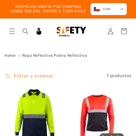
Ir directamente
DESPACHO GRATIS POR COMPRAS
al contenido
Chile
SOBRE $80.000. ENVIOS A TODO CHILE
Iniciar
Carrito
sesión
Home
Ropa Reflectiva Polera Reflectiva
Filtrar y ordenar
7 productos