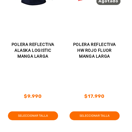
Agotado
POLERA REFLECTIVA
POLERA REFLECTIVA
ALASKA LOGISTIC
HW ROJO FLUOR
MANGA LARGA
MANGA LARGA
Precio
Precio
$9.990
$17.990
habitual
habitual
Precio
Precio
Precio
Precio
habitual
de
habitual
de
SELECCIONAR TALLA
SELECCIONAR TALLA
oferta
oferta