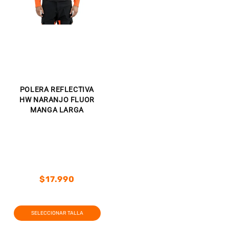
POLERA REFLECTIVA
HW NARANJO FLUOR
MANGA LARGA
Precio
$17.990
habitual
Precio
Precio
habitual
de
SELECCIONAR TALLA
oferta