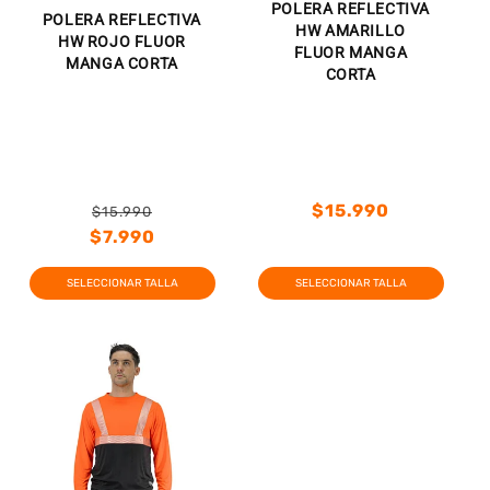
POLERA REFLECTIVA
POLERA REFLECTIVA
HW AMARILLO
HW ROJO FLUOR
FLUOR MANGA
MANGA CORTA
CORTA
Precio
$15.990
$15.990
Precio
Precio
habitual
$7.990
Precio
Precio
habitual
de
habitual
de
SELECCIONAR TALLA
SELECCIONAR TALLA
oferta
oferta