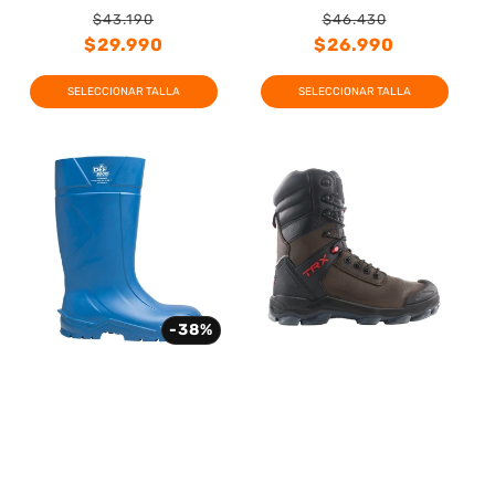
$43.190
$46.430
Precio
Precio
Precio
Precio
$29.990
$26.990
habitual
de
habitual
de
SELECCIONAR TALLA
SELECCIONAR TALLA
oferta
oferta
-38%