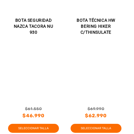
BOTA SEGURIDAD
BOTA TÉCNICA HW
NAZCA TACORA NU
BERING HIKER
930
C/THINSULATE
$61.550
$69.990
Precio
Precio
Precio
Precio
$46.990
$62.990
habitual
de
habitual
de
SELECCIONAR TALLA
SELECCIONAR TALLA
oferta
oferta