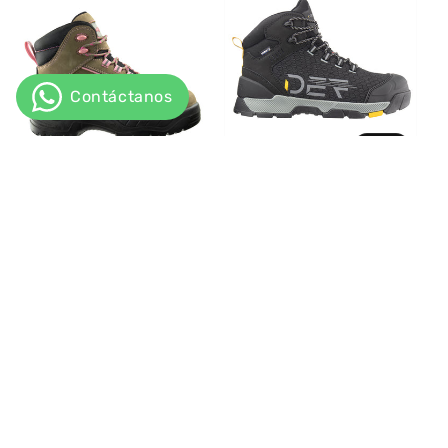
-30%
BOTIN SEGURIDAD
BOTIN NAZCA NU130
DEFENDER
CE BEIGE
ANTICORTE DEF