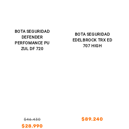
BOTA SEGURIDAD
BOTA SEGURIDAD
DEFENDER
EDELBROCK TRX ED
PERFOMANCE PU
707 HIGH
ZUL DF 720
Precio
$89.240
$46.430
Precio
Precio
habitual
$28.990