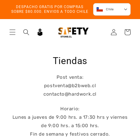
Ir directamente
DESPACHO GRATIS POR COMPRAS
al contenido
Chile
SOBRE $80.000. ENVIOS A TODO CHILE
Iniciar
Carrito
sesión
Tiendas
Post venta:
postventa@b2bweb.cl
contacto@hardwork.cl
Horario:
Lunes a jueves de 9:00 hrs. a 17:30 hrs y viernes
de 9:00 hrs. a 15:00 hrs.
Fin de semana y festivos cerrado.